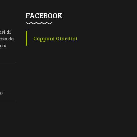
FACEBOOK
asi di
Capponi Giardini
ezza da
ura
17