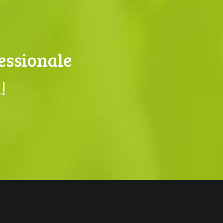
fessionale
!