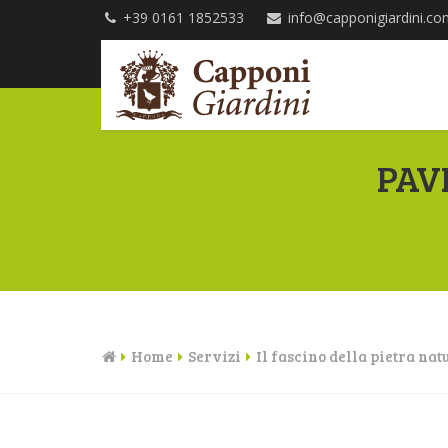
+39 0161 1852533
PAV
Home
Servizi
Il fascino della pietra nat