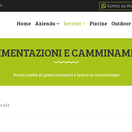
Scrivici su W
Home
Azienda
Servizi
Piscine
Outdoor
IMENTAZIONI E CAMMINAM
Vasta scelta di pietre naturali e lastre in calcestruzzo
urale