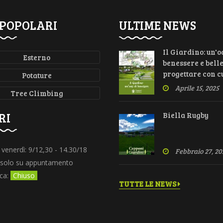
 POPOLARI
ULTIME NEWS
Il Giardino: un'o
Esterno
benessere e bell
progettare con c
Potature
Aprile 15, 2025
Tree Climbing
RI
Biella Rugby
 venerdì: 9/12,30 - 14.30/18
Febbraio 27, 20
 solo su appuntamento
ca:
Chiuso
TUTTE LE NEWS