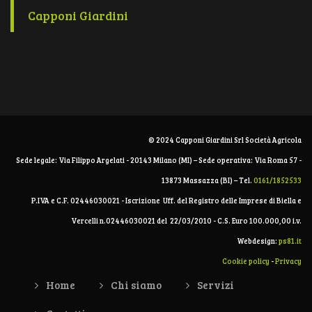
Capponi Giardini
© 2024 Capponi Giardini Srl Società Agricola
Sede legale: Via Filippo Argelati - 20143 Milano (MI) – Sede operativa: Via Roma 57 -
13873 Massazza (BI) – Tel.
0161/1852533
P.IVA e C.F. 02446030021 - Iscrizione Uff. del Registro delle Imprese di Biella e
Vercelli n.02446030021 del 22/03/2010 - C.S. Euro 100.000,00 i.v.
Webdesign:
ps81.it
Cookie policy
-
Privacy
Home
Chi siamo
Servizi