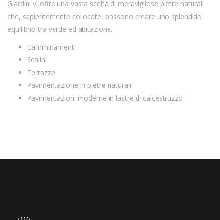
Giardini vi offre una vasta scelta di meravigliose pietre naturali
che, sapientemente collocate, possono creare uno splendido
equilibrio tra verde ed abitazione.
Camminamenti
Scalini
Terrazze
Pavimentazione in pietre naturali
Pavimentazioni moderne in lastre di calcestruzzo