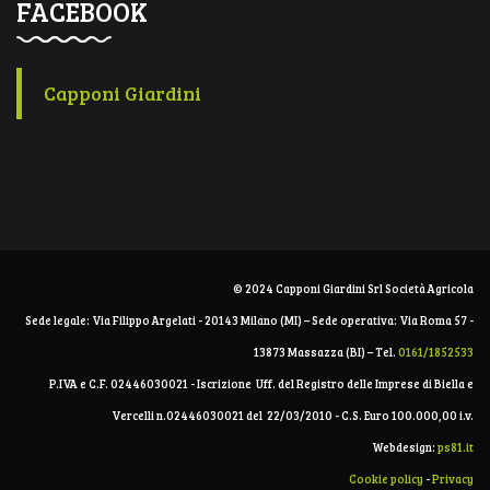
FACEBOOK
Capponi Giardini
© 2024 Capponi Giardini Srl Società Agricola
Sede legale: Via Filippo Argelati - 20143 Milano (MI) – Sede operativa: Via Roma 57 -
13873 Massazza (BI) – Tel.
0161/1852533
P.IVA e C.F. 02446030021 - Iscrizione Uff. del Registro delle Imprese di Biella e
Vercelli n.02446030021 del 22/03/2010 - C.S. Euro 100.000,00 i.v.
Webdesign:
ps81.it
Cookie policy
-
Privacy